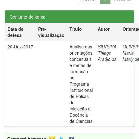
Conjunto de itens:
Data de
Pré-
Título
Autor
Orienta
defesa
visualização
20-Dez-2017
Análise das
SILVEIRA,
OLIVEIR
orientações
Thiago
Maria
conceituais
Araújo da
Marly d
e metas de
formação
no
Programa
Institucional
de Bolsas
de
Iniciação à
Docência
de Ciências
Compartilhamento