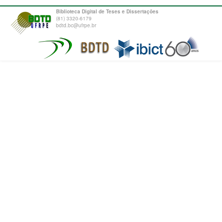
Biblioteca Digital de Teses e Dissertações
(81) 3320-6179
bdtd.bc@ufrpe.br