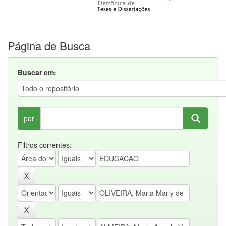
Página de Busca
Buscar em:
por
Filtros correntes: