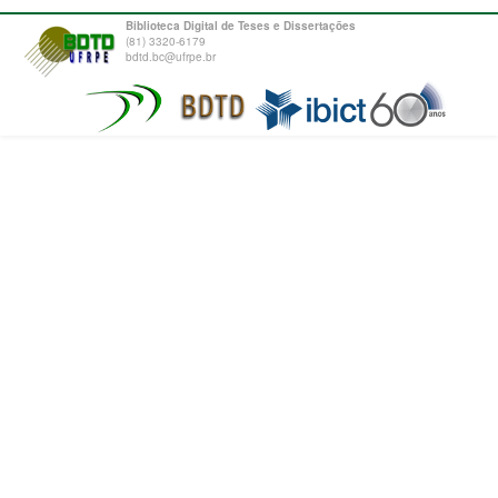
Biblioteca Digital de Teses e Dissertações
(81) 3320-6179
bdtd.bc@ufrpe.br