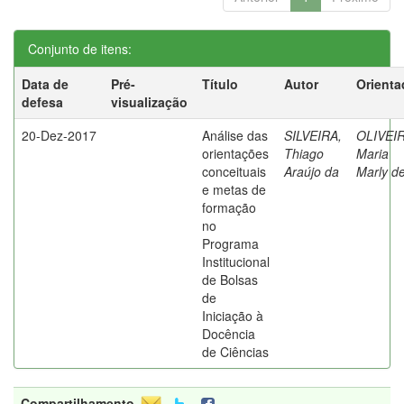
Conjunto de itens:
Data de
Pré-
Título
Autor
Orienta
defesa
visualização
20-Dez-2017
Análise das
SILVEIRA,
OLIVEIR
orientações
Thiago
Maria
conceituais
Araújo da
Marly d
e metas de
formação
no
Programa
Institucional
de Bolsas
de
Iniciação à
Docência
de Ciências
Compartilhamento