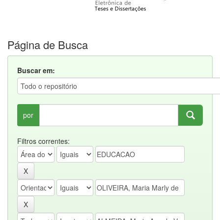
Página de Busca
Buscar em:
por
Filtros correntes: