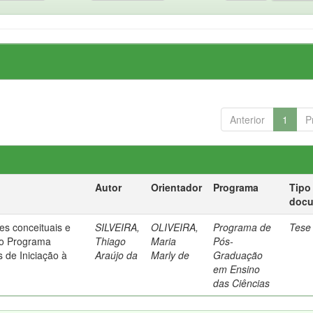
Anterior
1
P
Autor
Orientador
Programa
Tipo
doc
es conceituais e
SILVEIRA,
OLIVEIRA,
Programa de
Tese
no Programa
Thiago
Maria
Pós-
s de Iniciação à
Araújo da
Marly de
Graduação
s
em Ensino
das Ciências