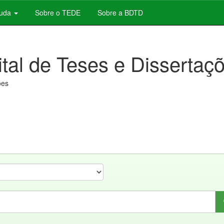
juda
Sobre o TEDE
Sobre a BDTD
ital de Teses e Dissertaç
ões