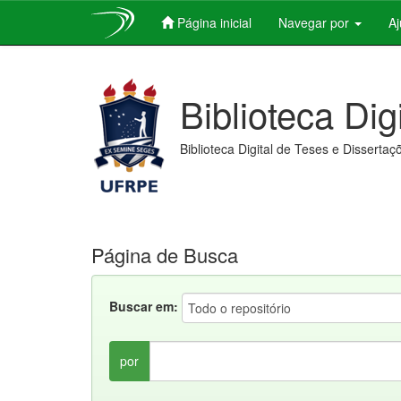
Página inicial
Navegar por
A
Skip
navigation
Biblioteca Dig
Biblioteca Digital de Teses e Dissertaç
Página de Busca
Buscar em:
por