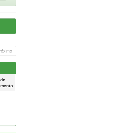
róximo
 de
umento