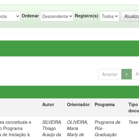
Ordenar
Registro(s)
Anterior
1
P
Autor
Orientador
Programa
Tipo
doc
es conceituais e
SILVEIRA,
OLIVEIRA,
Programa de
Tese
no Programa
Thiago
Maria
Pós-
s de Iniciação à
Araújo da
Marly de
Graduação