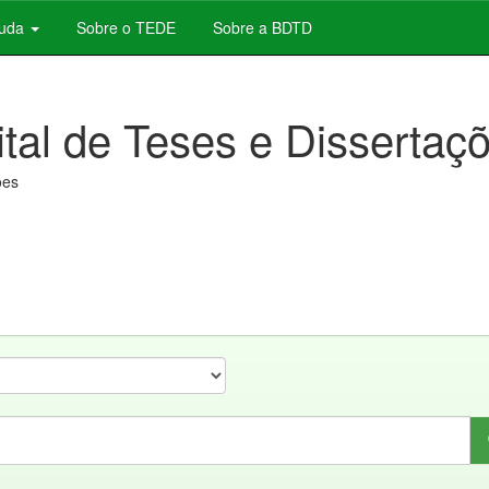
juda
Sobre o TEDE
Sobre a BDTD
ital de Teses e Dissertaç
ões