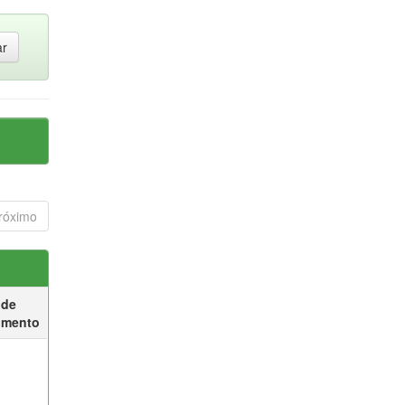
róximo
 de
umento