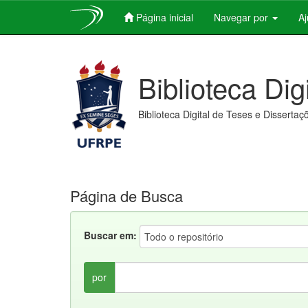
Página inicial
Navegar por
A
Skip
navigation
Biblioteca Dig
Biblioteca Digital de Teses e Dissertaç
Página de Busca
Buscar em:
por