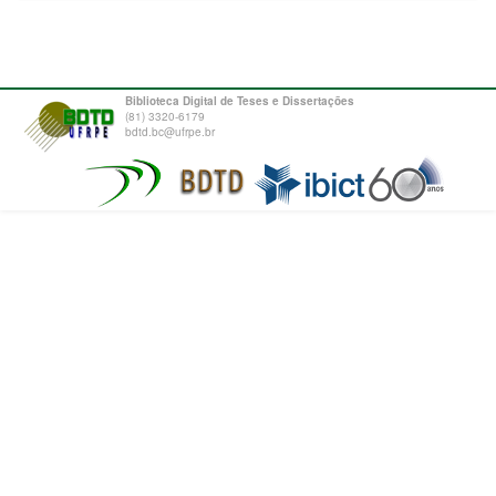
Biblioteca Digital de Teses e Dissertações
(81) 3320-6179
bdtd.bc@ufrpe.br