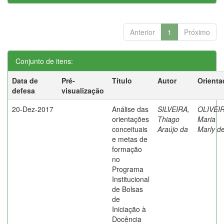
Anterior
1
Próximo
Conjunto de itens:
Data de
Pré-
Título
Autor
Orienta
defesa
visualização
20-Dez-2017
Análise das
SILVEIRA,
OLIVEIR
orientações
Thiago
Maria
conceituais
Araújo da
Marly d
e metas de
formação
no
Programa
Institucional
de Bolsas
de
Iniciação à
Docência