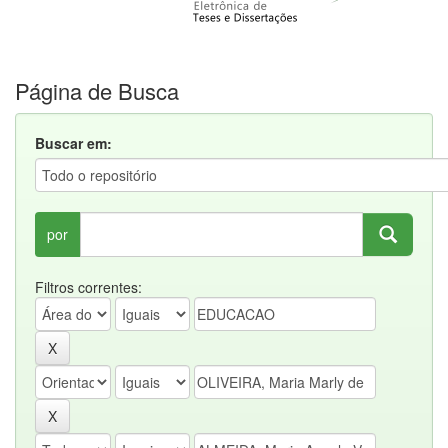
Página de Busca
Buscar em:
por
Filtros correntes: