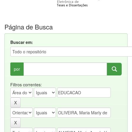
Página de Busca
Buscar em:
por
Filtros correntes: