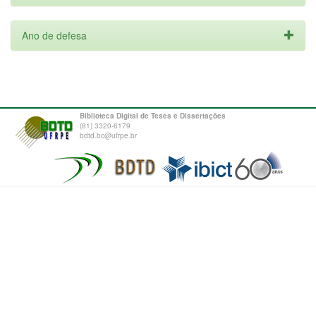
Ano de defesa
Biblioteca Digital de Teses e Dissertações
(81) 3320-6179
bdtd.bc@ufrpe.br