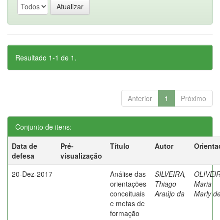
Resultado 1-1 de 1.
Anterior
1
Próximo
Conjunto de itens:
Data de
Pré-
Título
Autor
Orienta
defesa
visualização
20-Dez-2017
Análise das
SILVEIRA,
OLIVEIR
orientações
Thiago
Maria
conceituais
Araújo da
Marly d
e metas de
formação