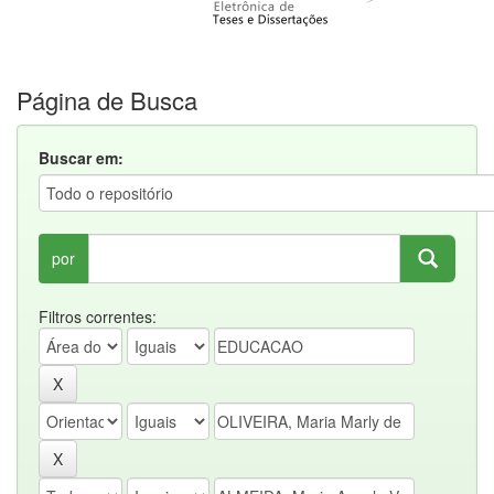
Página de Busca
Buscar em:
por
Filtros correntes: