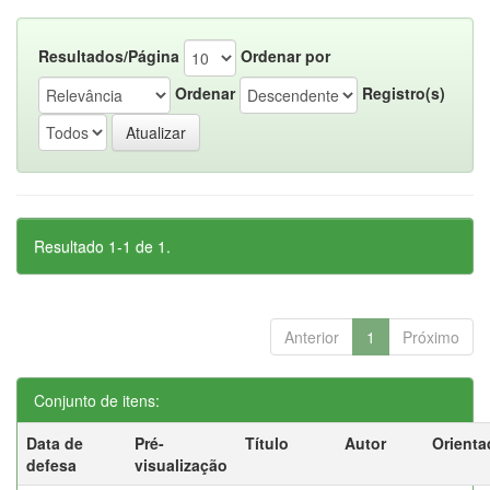
Resultados/Página
Ordenar por
Ordenar
Registro(s)
Resultado 1-1 de 1.
Anterior
1
Próximo
Conjunto de itens:
Data de
Pré-
Título
Autor
Orienta
defesa
visualização