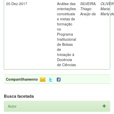
20-Dez-2017
Análise das
SILVEIRA,
OLIVEIR
orientações
Thiago
Maria
conceituais
Araújo da
Marly d
e metas de
formação
no
Programa
Institucional
de Bolsas
de
Iniciação à
Docência
de Ciências
Compartilhamento
Busca facetada
Autor