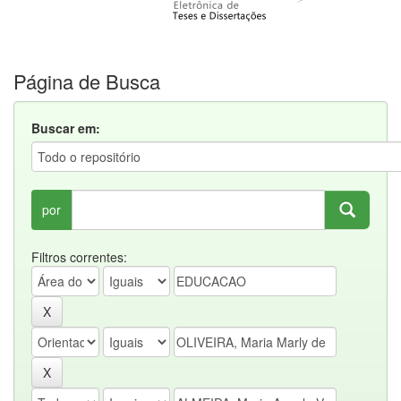
Página de Busca
Buscar em:
por
Filtros correntes: