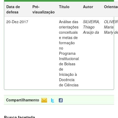
Data de
Pré-
Título
Autor
Orienta
defesa
visualização
20-Dez-2017
Análise das
SILVEIRA,
OLIVEIR
orientações
Thiago
Maria
conceituais
Araújo da
Marly d
e metas de
formação
no
Programa
Institucional
de Bolsas
de
Iniciação à
Docência
de Ciências
Compartilhamento
Busca facetada