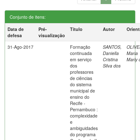
Conjunto de itens:
Data de
Pré-
Título
Autor
Orien
defesa
visualização
31-Ago-2017
Formação
SANTOS,
OLIVE
continuada
Daniella
Maria
em serviço
Cristina
Marly 
dos
Silva dos
professores
de ciências
do sistema
municipal de
ensino do
Recife -
Pernambuco :
complexidade
e
ambiguidades
do programa