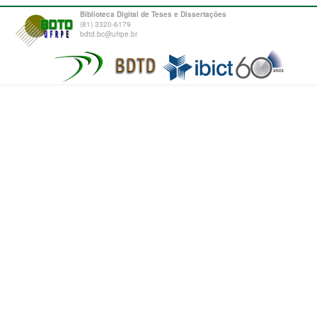
Biblioteca Digital de Teses e Dissertações
(81) 3320-6179
bdtd.bc@ufrpe.br