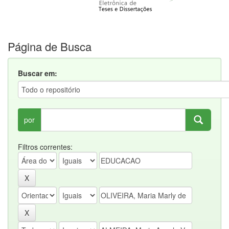
Página de Busca
Buscar em:
por
Filtros correntes: