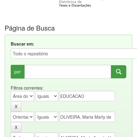
Página de Busca
Buscar em:
por
Filtros correntes: