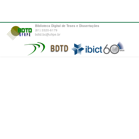
Biblioteca Digital de Teses e Dissertações
(81) 3320-6179
bdtd.bc@ufrpe.br