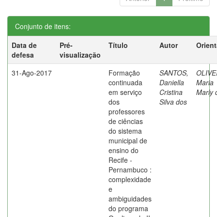
Conjunto de itens:
Data de
Pré-
Título
Autor
Orien
defesa
visualização
31-Ago-2017
Formação
SANTOS,
OLIVE
continuada
Daniella
Maria
em serviço
Cristina
Marly 
dos
Silva dos
professores
de ciências
do sistema
municipal de
ensino do
Recife -
Pernambuco :
complexidade
e
ambiguidades
do programa