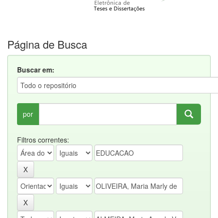
Página de Busca
Buscar em:
por
Filtros correntes: