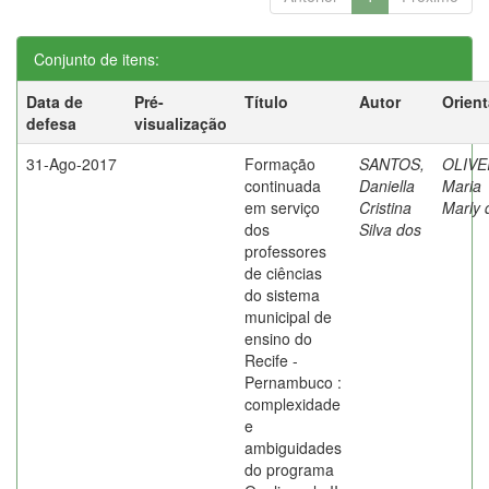
Conjunto de itens:
Data de
Pré-
Título
Autor
Orien
defesa
visualização
31-Ago-2017
Formação
SANTOS,
OLIVE
continuada
Daniella
Maria
em serviço
Cristina
Marly 
dos
Silva dos
professores
de ciências
do sistema
municipal de
ensino do
Recife -
Pernambuco :
complexidade
e
ambiguidades
do programa