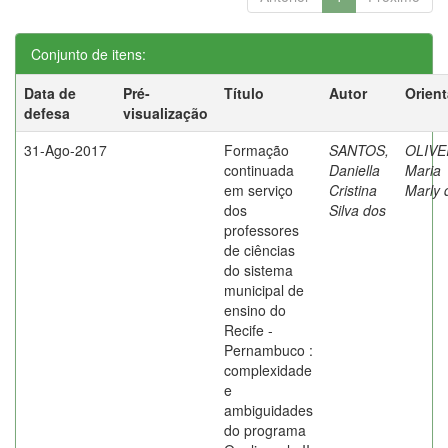
Conjunto de itens:
Data de
Pré-
Título
Autor
Orien
defesa
visualização
31-Ago-2017
Formação
SANTOS,
OLIVE
continuada
Daniella
Maria
em serviço
Cristina
Marly 
dos
Silva dos
professores
de ciências
do sistema
municipal de
ensino do
Recife -
Pernambuco :
complexidade
e
ambiguidades
do programa