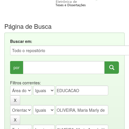
Página de Busca
Buscar em:
por
Filtros correntes: