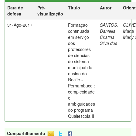
Data de
Pré-
Título
Autor
Orien
defesa
visualização
31-Ago-2017
Formação
SANTOS,
OLIVE
continuada
Daniella
Maria
em serviço
Cristina
Marly 
dos
Silva dos
professores
de ciências
do sistema
municipal de
ensino do
Recife -
Pernambuco :
complexidade
e
ambiguidades
do programa
Qualiescola II
Compartilhamento