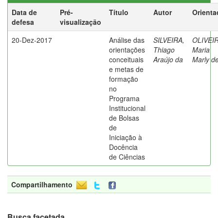
Data de
Pré-
Título
Autor
Orienta
defesa
visualização
20-Dez-2017
Análise das
SILVEIRA,
OLIVEIR
orientações
Thiago
Maria
conceituais
Araújo da
Marly d
e metas de
formação
no
Programa
Institucional
de Bolsas
de
Iniciação à
Docência
de Ciências
Compartilhamento
Busca facetada