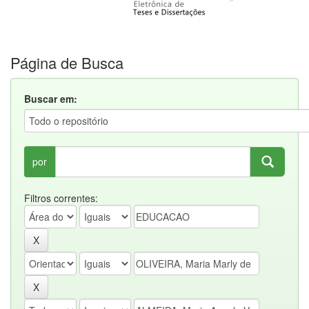
Página de Busca
Buscar em:
por
Filtros correntes: