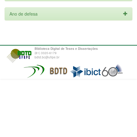
Ano de defesa
Biblioteca Digital de Teses e Dissertações
(81) 3320-6179
bdtd.bc@ufrpe.br