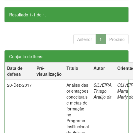
Resultado 1-1 de 1.
Anterior
1
Próximo
Conjunto de itens:
Data de
Pré-
Título
Autor
Orienta
defesa
visualização
20-Dez-2017
Análise das
SILVEIRA,
OLIVEIR
orientações
Thiago
Maria
conceituais
Araújo da
Marly d
e metas de
formação
no
Programa
Institucional
de Bolsas