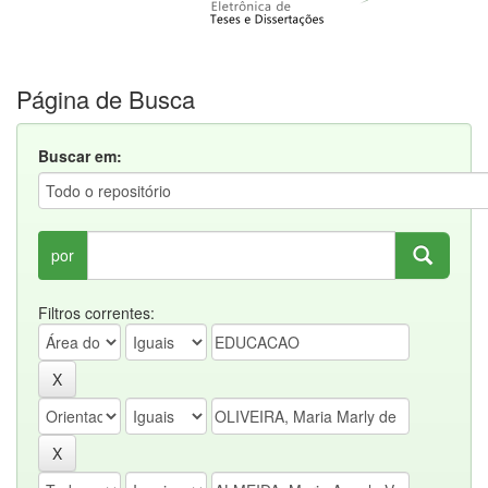
Página de Busca
Buscar em:
por
Filtros correntes: