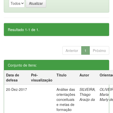
Resultado 1-1 de 1.
Anterior
1
Próximo
Conjunto de itens:
Data de
Pré-
Título
Autor
Orienta
defesa
visualização
20-Dez-2017
Análise das
SILVEIRA,
OLIVEIR
orientações
Thiago
Maria
conceituais
Araújo da
Marly d
e metas de
formação