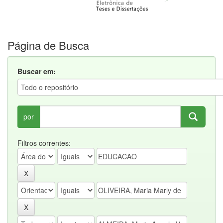
Página de Busca
Buscar em:
por
Filtros correntes: