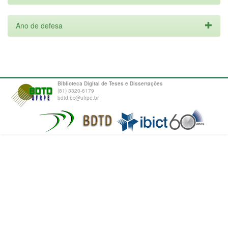
Ano de defesa
Biblioteca Digital de Teses e Dissertações
(81) 3320-6179
bdtd.bc@ufrpe.br