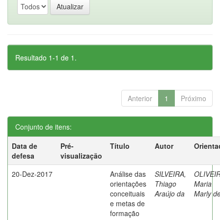
Resultado 1-1 de 1.
Anterior
1
Próximo
Conjunto de itens:
Data de
Pré-
Título
Autor
Orienta
defesa
visualização
20-Dez-2017
Análise das
SILVEIRA,
OLIVEIR
orientações
Thiago
Maria
conceituais
Araújo da
Marly d
e metas de
formação