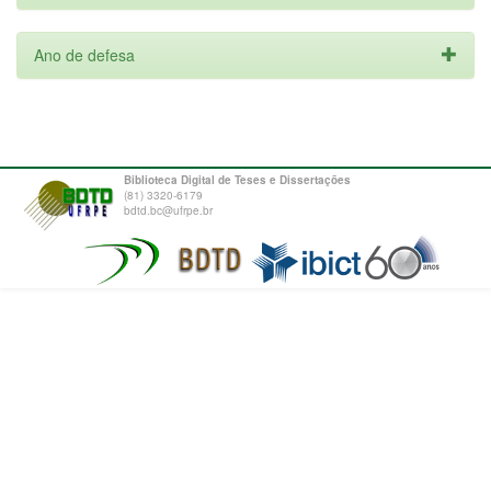
Ano de defesa
Biblioteca Digital de Teses e Dissertações
(81) 3320-6179
bdtd.bc@ufrpe.br