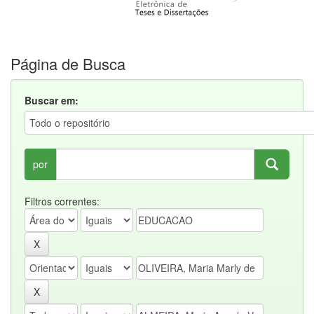
Página de Busca
Buscar em:
por
Filtros correntes: