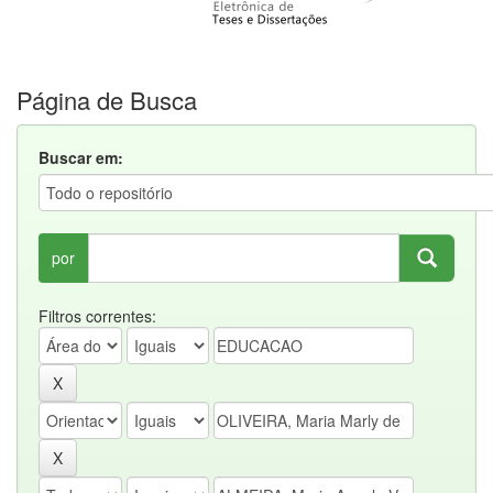
Página de Busca
Buscar em:
por
Filtros correntes: