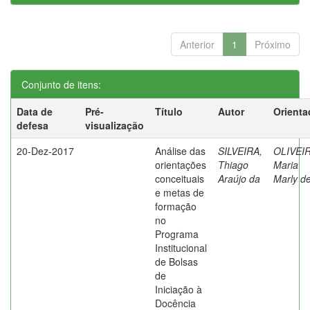
Anterior
1
Próximo
Conjunto de itens:
Data de
Pré-
Título
Autor
Orienta
defesa
visualização
20-Dez-2017
Análise das
SILVEIRA,
OLIVEIR
orientações
Thiago
Maria
conceituais
Araújo da
Marly d
e metas de
formação
no
Programa
Institucional
de Bolsas
de
Iniciação à
Docência