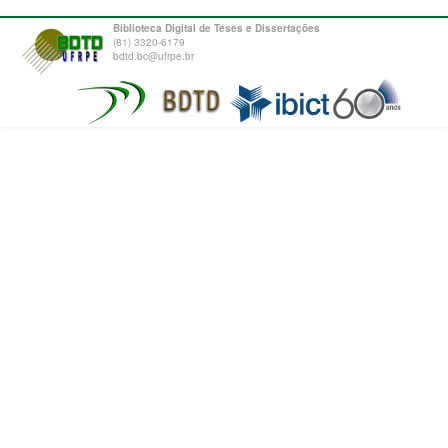
Biblioteca Digital de Teses e Dissertações
(81) 3320-6179
bdtd.bc@ufrpe.br