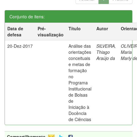
Conjunto de itens:
Data de
Pré-
Título
Autor
Orienta
defesa
visualização
20-Dez-2017
Análise das
SILVEIRA,
OLIVEIR
orientações
Thiago
Maria
conceituais
Araújo da
Marly d
e metas de
formação
no
Programa
Institucional
de Bolsas
de
Iniciação à
Docência
de Ciências
Compartilhamento