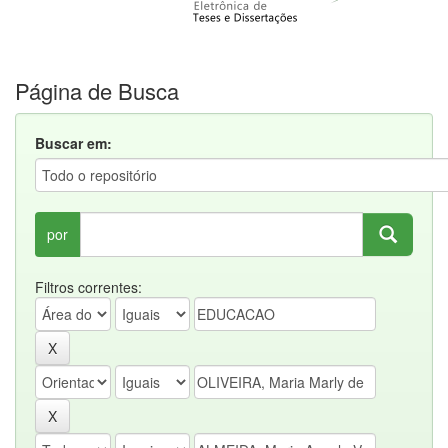
Página de Busca
Buscar em:
por
Filtros correntes: