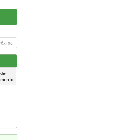
róximo
 de
umento