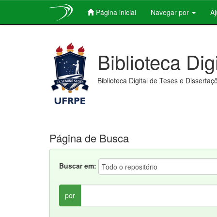
Página inicial
Navegar por
A
Skip
navigation
Biblioteca Dig
Biblioteca Digital de Teses e Dissertaç
Página de Busca
Buscar em:
por