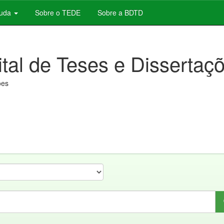
juda
Sobre o TEDE
Sobre a BDTD
ital de Teses e Dissertaç
ões