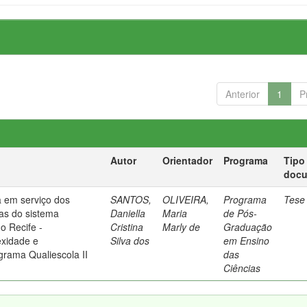
Anterior
1
P
Autor
Orientador
Programa
Tipo
doc
 em serviço dos
SANTOS,
OLIVEIRA,
Programa
Tese
ias do sistema
Daniella
Maria
de Pós-
o Recife -
Cristina
Marly de
Graduação
xidade e
Silva dos
em Ensino
rama Qualiescola II
das
Ciências