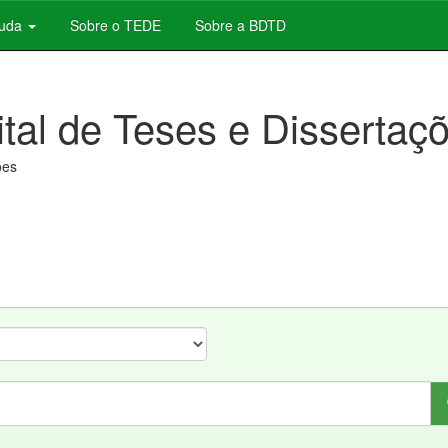
juda
Sobre o TEDE
Sobre a BDTD
ital de Teses e Dissertaç
ões