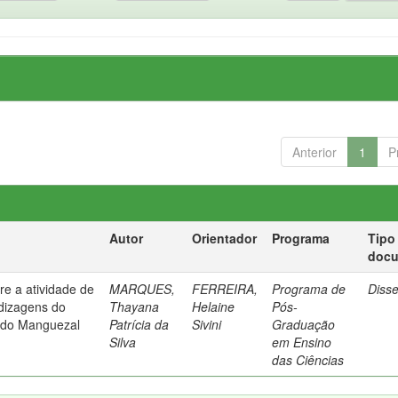
Anterior
1
P
Autor
Orientador
Programa
Tipo
doc
re a atividade de
MARQUES,
FERREIRA,
Programa de
Diss
dizagens do
Thayana
Helaine
Pós-
o do Manguezal
Patrícia da
Sivini
Graduação
Silva
em Ensino
das Ciências