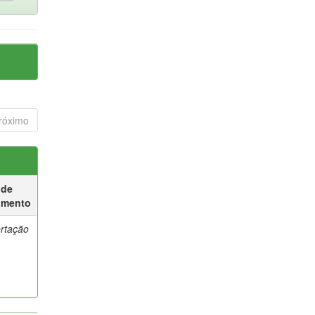
róximo
 de
umento
ertação