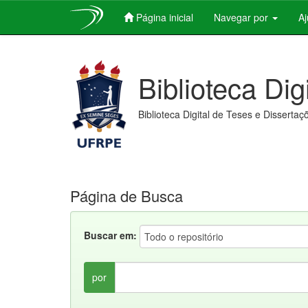
Página inicial
Navegar por
A
Skip
navigation
Biblioteca Dig
Biblioteca Digital de Teses e Dissertaç
Página de Busca
Buscar em:
por