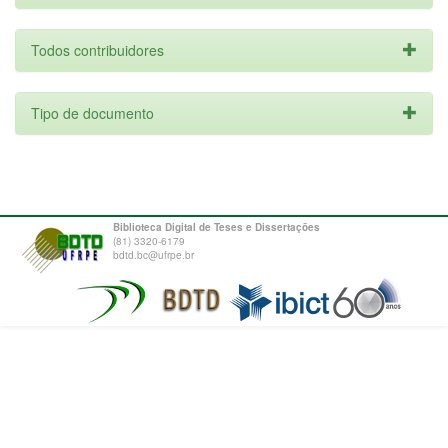
Todos contribuidores
Tipo de documento
Biblioteca Digital de Teses e Dissertações
(81) 3320-6179
bdtd.bc@ufrpe.br