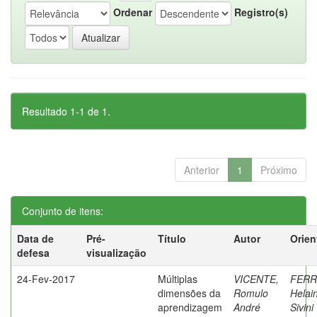
Ordenar
Registro(s)
Resultado 1-1 de 1.
Anterior
1
Próximo
Conjunto de itens:
Data de
Pré-
Título
Autor
Orien
defesa
visualização
24-Fev-2017
Múltiplas
VICENTE,
FERR
dimensões da
Romulo
Helai
aprendizagem
André
Sivini