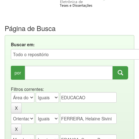
Página de Busca
Buscar em:
por
Filtros correntes: