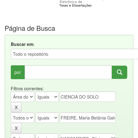
Página de Busca
Buscar em:
por
Filtros correntes: