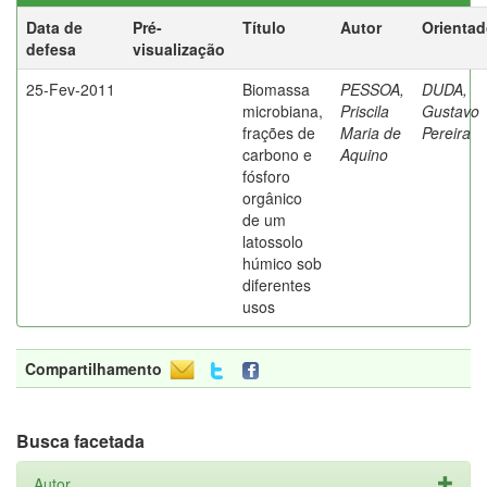
Data de
Pré-
Título
Autor
Orientad
defesa
visualização
25-Fev-2011
Biomassa
PESSOA,
DUDA,
microbiana,
Priscila
Gustavo
frações de
Maria de
Pereira
carbono e
Aquino
fósforo
orgânico
de um
latossolo
húmico sob
diferentes
usos
Compartilhamento
Busca facetada
Autor