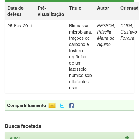
Data de
Pré-
Título
Autor
Orientad
defesa
visualização
25-Fev-2011
Biomassa
PESSOA,
DUDA,
microbiana,
Priscila
Gustavo
frações de
Maria de
Pereira
carbono e
Aquino
fósforo
orgânico
de um
latossolo
húmico sob
diferentes
usos
Compartilhamento
Busca facetada
Autor