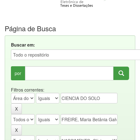
Página de Busca
Buscar em:
por
Filtros correntes: