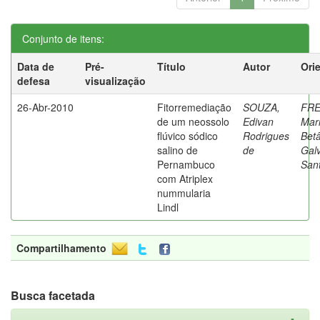
Conjunto de itens:
Data de
Pré-
Título
Autor
Ori
defesa
visualização
26-Abr-2010
Fitorremediação
SOUZA,
FRE
de um neossolo
Edivan
Mar
flúvico sódico
Rodrigues
Bet
salino de
de
Gal
Pernambuco
San
com Atriplex
nummularia
Lindl
Compartilhamento
Busca facetada