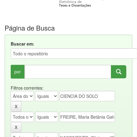
Página de Busca
Buscar em:
por
Filtros correntes: