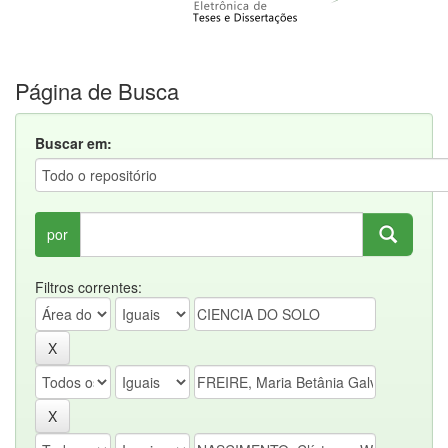
Página de Busca
Buscar em:
por
Filtros correntes: