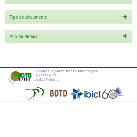
Tipo de documento
Ano de defesa
Biblioteca Digital de Teses e Dissertações
(81) 3320-6179
bdtd.bc@ufrpe.br