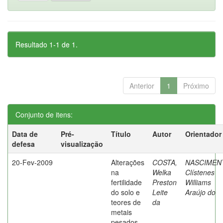
Resultado 1-1 de 1.
Anterior
1
Próximo
Conjunto de itens:
Data de
Pré-
Título
Autor
Orientador
defesa
visualização
20-Fev-2009
Alterações
COSTA,
NASCIMEN
na
Welka
Clístenes
fertilidade
Preston
Williams
do solo e
Leite
Araújo do
teores de
da
metais
pesados