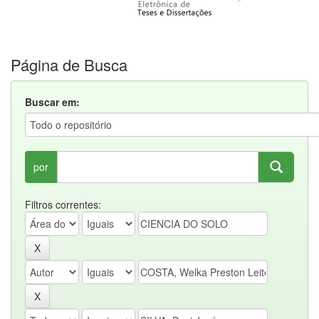
Página de Busca
Buscar em:
por
Filtros correntes: