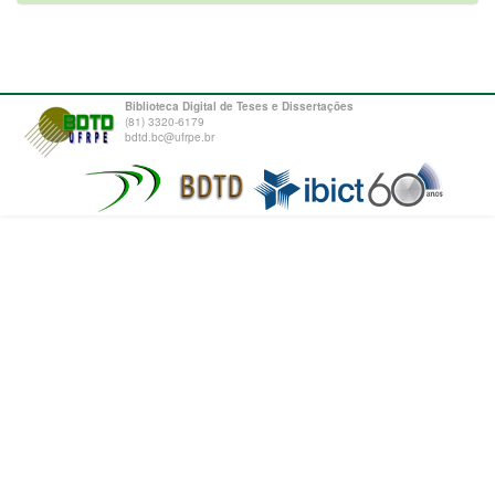
Biblioteca Digital de Teses e Dissertações
(81) 3320-6179
bdtd.bc@ufrpe.br