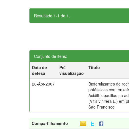
Resultado 1-1 de 1.
Conjunto de itens:
Data de
Pré-
Título
defesa
visualização
26-Abr-2007
Biofertilizantes de ro
potássicas com enxof
Acidithiobacillus na 
(Vitis vinifera L.) em 
São Francisco
Compartilhamento