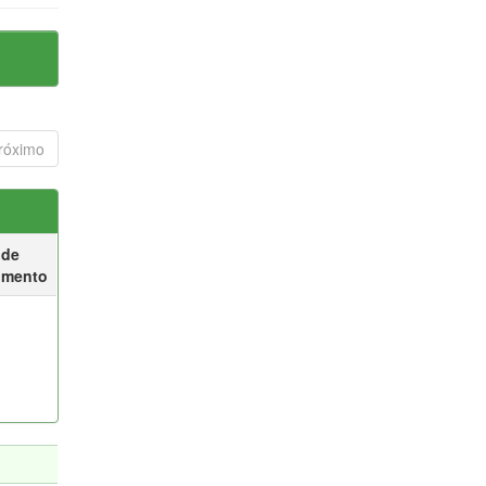
róximo
 de
umento