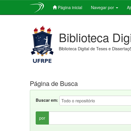
Página inicial
Navegar por
A
Skip
navigation
Biblioteca Dig
Biblioteca Digital de Teses e Dissertaç
Página de Busca
Buscar em:
por