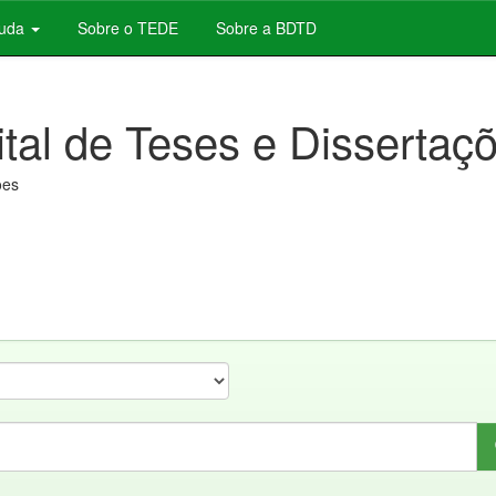
juda
Sobre o TEDE
Sobre a BDTD
ital de Teses e Dissertaç
ões