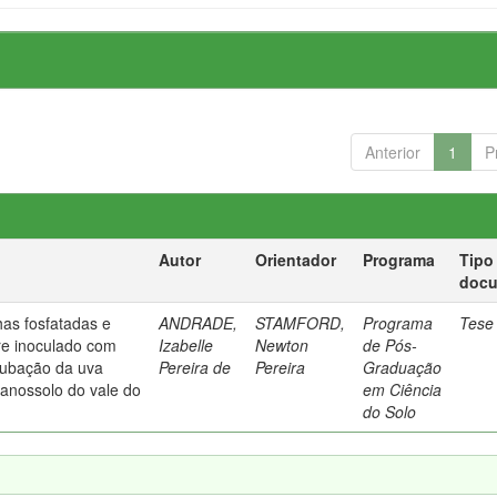
Anterior
1
P
Autor
Orientador
Programa
Tipo
doc
chas fosfatadas e
ANDRADE,
STAMFORD,
Programa
Tese
re inoculado com
Izabelle
Newton
de Pós-
adubação da uva
Pereira de
Pereira
Graduação
planossolo do vale do
em Ciência
do Solo