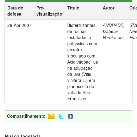
Data de
Pré-
Título
Autor
Ori
defesa
visualização
26-Abr-2007
Biofertilizantes
ANDRADE,
ST
de rochas
Izabelle
New
fosfatadas e
Pereira de
Per
potássicas com
enxofre
inoculado com
Acidithiobacillus
na adubação
da uva (Vitis
vinifera L.) em
planossolo do
vale do São
Francisco
Compartilhamento
Busca facetada