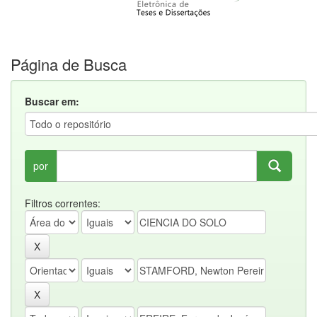
Página de Busca
Buscar em:
por
Filtros correntes: