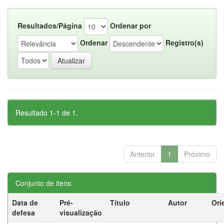
Resultados/Página
Ordenar por
Ordenar
Registro(s)
Resultado 1-1 de 1.
Anterior
1
Próximo
Conjunto de itens:
Data de
Pré-
Título
Autor
Ori
defesa
visualização