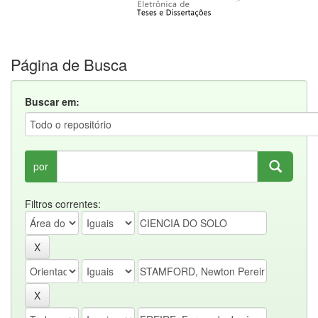
Página de Busca
Buscar em:
por
Filtros correntes: