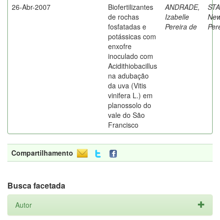
26-Abr-2007
Biofertilizantes
ANDRADE,
ST
de rochas
Izabelle
New
fosfatadas e
Pereira de
Per
potássicas com
enxofre
inoculado com
Acidithiobacillus
na adubação
da uva (Vitis
vinifera L.) em
planossolo do
vale do São
Francisco
Compartilhamento
Busca facetada
Autor