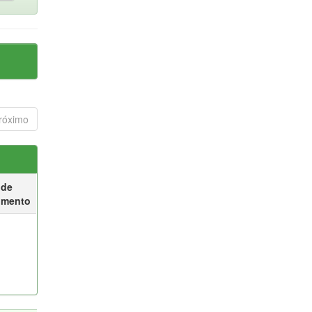
róximo
 de
umento