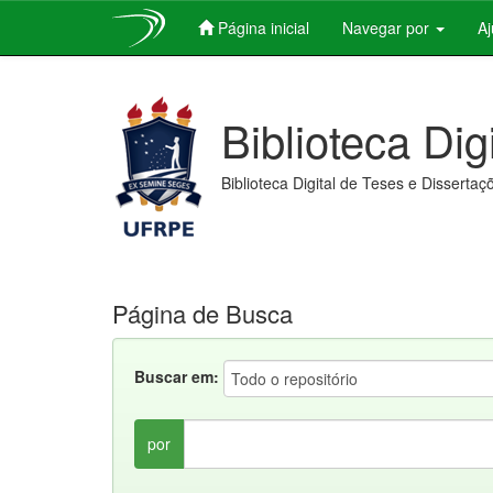
Página inicial
Navegar por
A
Skip
navigation
Biblioteca Dig
Biblioteca Digital de Teses e Dissertaç
Página de Busca
Buscar em:
por