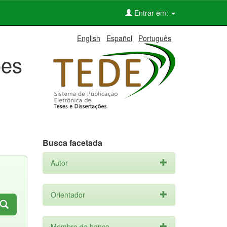
Entrar em:
English
Español
Português
ões
Busca facetada
Autor
Orientador
Membro da banca