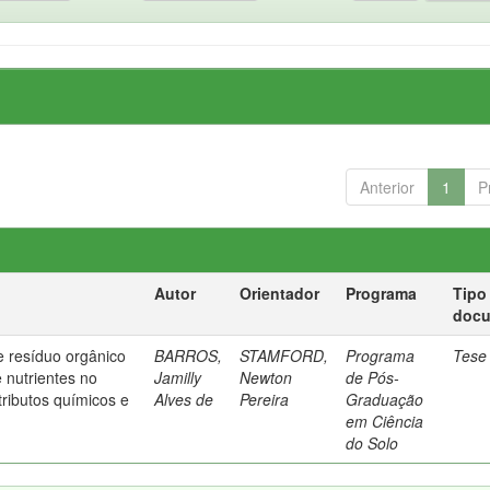
Anterior
1
P
Autor
Orientador
Programa
Tipo
doc
 e resíduo orgânico
BARROS,
STAMFORD,
Programa
Tese
e nutrientes no
Jamilly
Newton
de Pós-
tributos químicos e
Alves de
Pereira
Graduação
em Ciência
do Solo