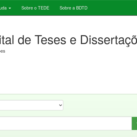
juda
Sobre o TEDE
Sobre a BDTD
ital de Teses e Dissertaç
ões