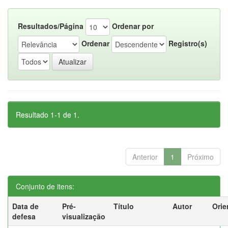
Resultados/Página
Ordenar por
Ordenar
Registro(s)
Resultado 1-1 de 1.
Anterior
1
Próximo
Conjunto de itens:
Data de
Pré-
Título
Autor
Orie
defesa
visualização