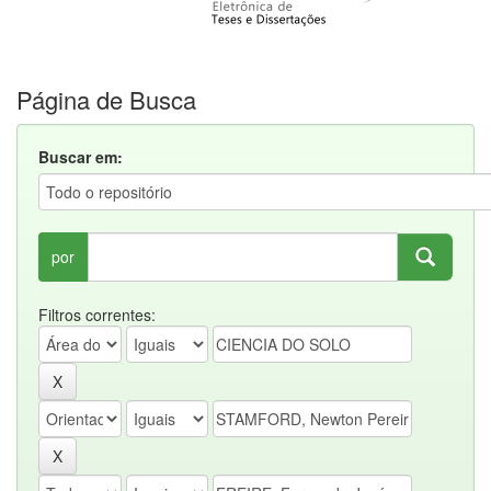
Página de Busca
Buscar em:
por
Filtros correntes: