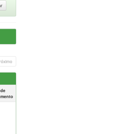
róximo
 de
umento