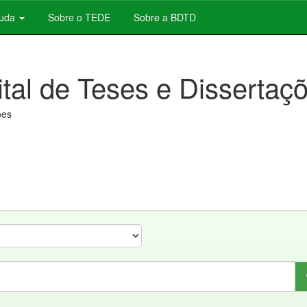
juda
Sobre o TEDE
Sobre a BDTD
ital de Teses e Dissertaç
ões