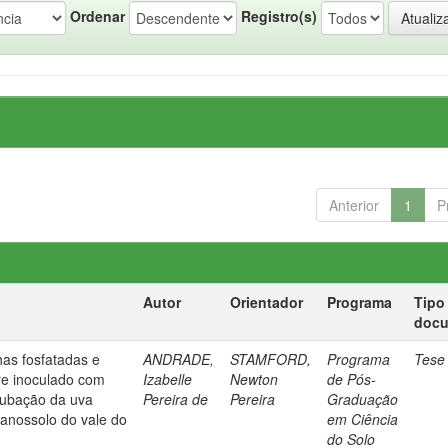
Ordenar
Registro(s)
Anterior
1
P
Autor
Orientador
Programa
Tipo
doc
chas fosfatadas e
ANDRADE,
STAMFORD,
Programa
Tese
re inoculado com
Izabelle
Newton
de Pós-
adubação da uva
Pereira de
Pereira
Graduação
planossolo do vale do
em Ciência
do Solo