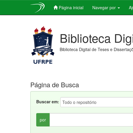
Página inicial
Navegar por
A
Skip
navigation
Biblioteca Dig
Biblioteca Digital de Teses e Dissertaç
Página de Busca
Buscar em:
por