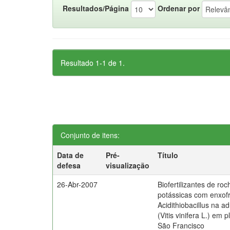
Resultados/Página
Ordenar por
Resultado 1-1 de 1.
Conjunto de itens:
Data de
Pré-
Título
defesa
visualização
26-Abr-2007
Biofertilizantes de ro
potássicas com enxof
Acidithiobacillus na 
(Vitis vinifera L.) em 
São Francisco