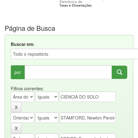
Página de Busca
Buscar em:
por
Filtros correntes: