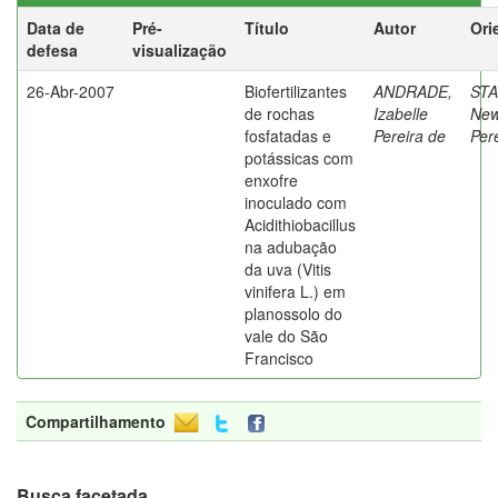
Data de
Pré-
Título
Autor
Ori
defesa
visualização
26-Abr-2007
Biofertilizantes
ANDRADE,
ST
de rochas
Izabelle
New
fosfatadas e
Pereira de
Per
potássicas com
enxofre
inoculado com
Acidithiobacillus
na adubação
da uva (Vitis
vinifera L.) em
planossolo do
vale do São
Francisco
Compartilhamento
Busca facetada