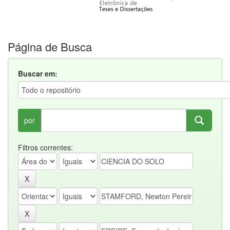
Página de Busca
Buscar em:
por
Filtros correntes: