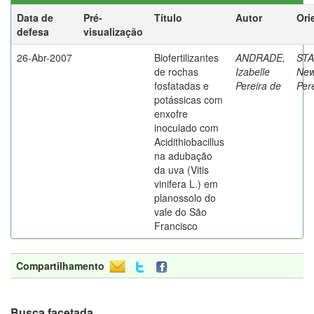
Data de
Pré-
Título
Autor
Ori
defesa
visualização
26-Abr-2007
Biofertilizantes
ANDRADE,
ST
de rochas
Izabelle
New
fosfatadas e
Pereira de
Per
potássicas com
enxofre
inoculado com
Acidithiobacillus
na adubação
da uva (Vitis
vinifera L.) em
planossolo do
vale do São
Francisco
Compartilhamento
Busca facetada