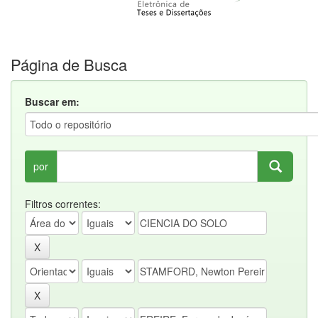
Página de Busca
Buscar em:
por
Filtros correntes: