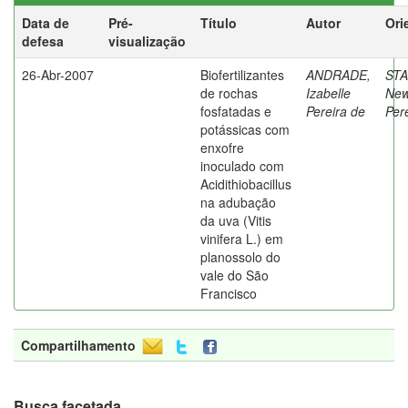
Data de
Pré-
Título
Autor
Ori
defesa
visualização
26-Abr-2007
Biofertilizantes
ANDRADE,
ST
de rochas
Izabelle
New
fosfatadas e
Pereira de
Per
potássicas com
enxofre
inoculado com
Acidithiobacillus
na adubação
da uva (Vitis
vinifera L.) em
planossolo do
vale do São
Francisco
Compartilhamento
Busca facetada