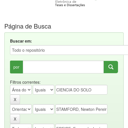
Página de Busca
Buscar em:
por
Filtros correntes: