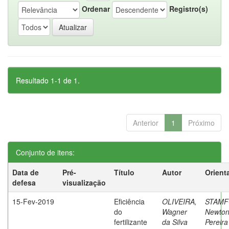
Ordenar
Registro(s)
Resultado 1-1 de 1.
Anterior
1
Próximo
Conjunto de itens:
Data de
Pré-
Título
Autor
Orient
defesa
visualização
15-Fev-2019
Eficiência
OLIVEIRA,
STAMF
do
Wagner
Newto
fertilizante
da Silva
Pereira