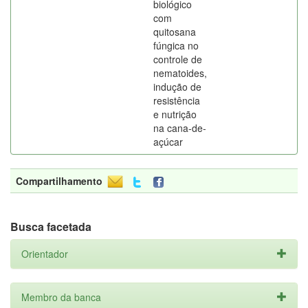
biológico
com
quitosana
fúngica no
controle de
nematoides,
indução de
resistência
e nutrição
na cana-de-
açúcar
Compartilhamento
Busca facetada
Orientador
Membro da banca