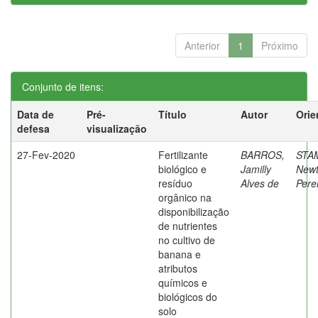
Anterior
1
Próximo
Conjunto de itens:
Data de
Pré-
Título
Autor
Orie
defesa
visualização
27-Fev-2020
Fertilizante
BARROS,
STA
biológico e
Jamilly
New
resíduo
Alves de
Pere
orgânico na
disponibilização
de nutrientes
no cultivo de
banana e
atributos
químicos e
biológicos do
solo