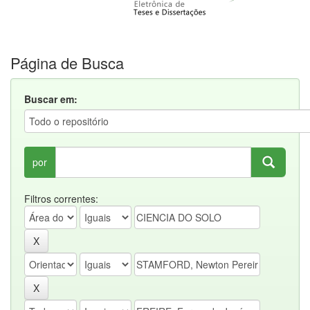
Página de Busca
Buscar em:
por
Filtros correntes: