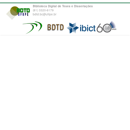
Biblioteca Digital de Teses e Dissertações
(81) 3320-6179
bdtd.bc@ufrpe.br