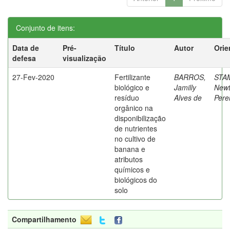
Conjunto de itens:
Data de
Pré-
Título
Autor
Orie
defesa
visualização
27-Fev-2020
Fertilizante
BARROS,
STA
biológico e
Jamilly
New
resíduo
Alves de
Pere
orgânico na
disponibilização
de nutrientes
no cultivo de
banana e
atributos
químicos e
biológicos do
solo
Compartilhamento