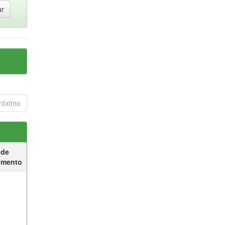
róximo
 de
umento