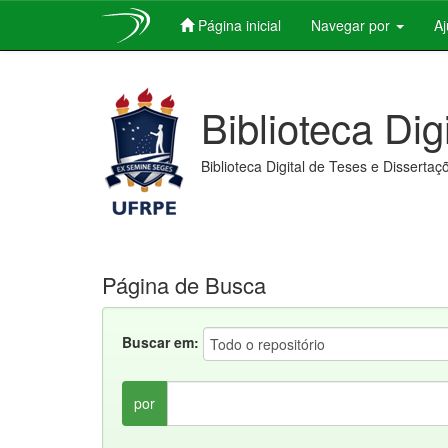
Página inicial
Navegar por
A
Skip
navigation
Biblioteca Dig
Biblioteca Digital de Teses e Dissertaç
Página de Busca
Buscar em:
por