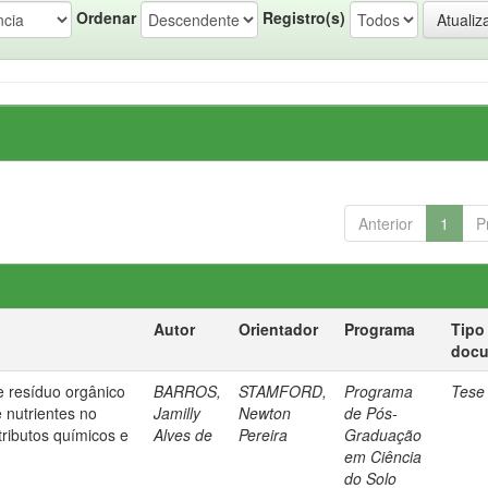
Ordenar
Registro(s)
Anterior
1
P
Autor
Orientador
Programa
Tipo
doc
 e resíduo orgânico
BARROS,
STAMFORD,
Programa
Tese
e nutrientes no
Jamilly
Newton
de Pós-
tributos químicos e
Alves de
Pereira
Graduação
em Ciência
do Solo