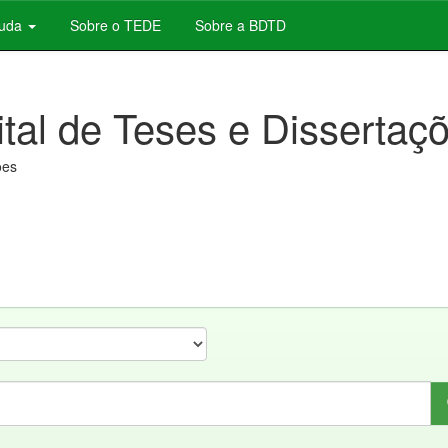
juda
Sobre o TEDE
Sobre a BDTD
ital de Teses e Dissertaç
ões