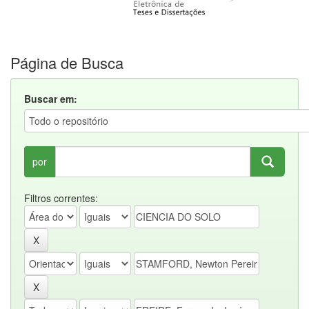
Página de Busca
Buscar em:
por
Filtros correntes: