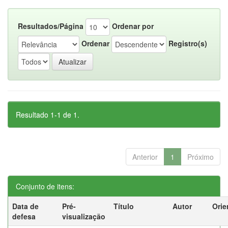
Resultados/Página
Ordenar por
Ordenar
Registro(s)
Resultado 1-1 de 1.
Anterior
1
Próximo
Conjunto de itens:
Data de
Pré-
Título
Autor
Orie
defesa
visualização