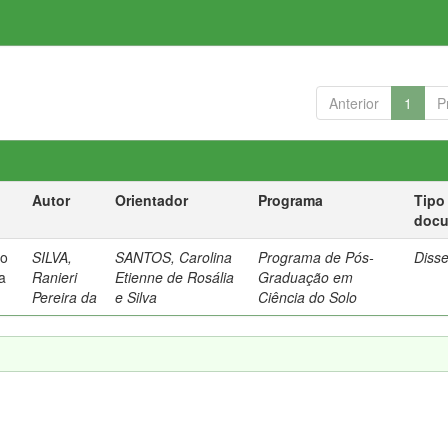
Anterior
1
P
Autor
Orientador
Programa
Tipo
doc
io
SILVA,
SANTOS, Carolina
Programa de Pós-
Diss
a
Ranieri
Etienne de Rosália
Graduação em
Pereira da
e Silva
Ciência do Solo