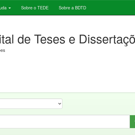
juda
Sobre o TEDE
Sobre a BDTD
ital de Teses e Dissertaç
ões