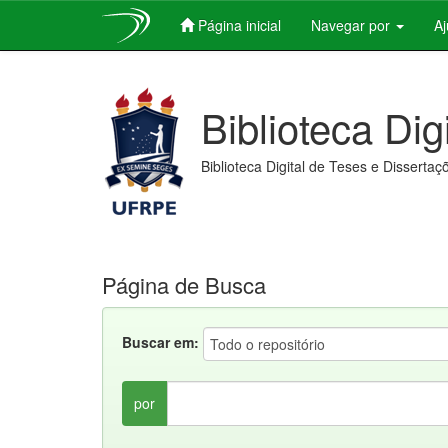
Página inicial
Navegar por
A
Skip
navigation
Biblioteca Dig
Biblioteca Digital de Teses e Dissertaç
Página de Busca
Buscar em:
por