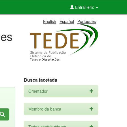
Entrar em:
English
Español
Português
ões
Busca facetada
Orientador
Membro da banca
Todos contribuidores