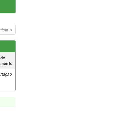
róximo
 de
umento
ertação