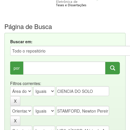
Página de Busca
Buscar em:
por
Filtros correntes: