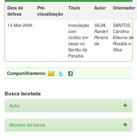
Data de
Pré-
Título
Autor
Orientador
defesa
visualização
13-Mar-2006
Inoculação
SILVA,
SANTOS,
com
Ranieri
Carolina
rizóbio em
Pereira
Etienne de
caupi no
da
Rosália e
Sertão da
Silva
Paraíba
Compartilhamento
Busca facetada
Autor
Membro da banca