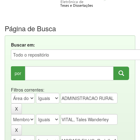
Página de Busca
Buscar em:
por
Filtros correntes: