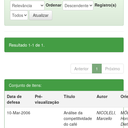
Ordenar
Registro(s)
Resultado 1-1 de 1.
Anterior
1
Próximo
Conjunto de itens:
Data de
Pré-
Título
Autor
Ori
defesa
visualização
10-Mar-2006
Análise da
NICOLELI,
MÖ
competitividade
Marcello
Hor
do café
Diet