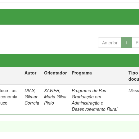
Anterior
1
P
Autor
Orientador
Programa
Tipo
doc
ece : as
DIAS,
XAVIER,
Programa de Pós-
Diss
 economia
Gilmar
Maria Gilca
Graduação em
buco
Correia
Pinto
Administração e
Desenvolvimento Rural