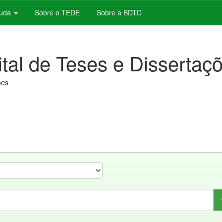
juda
Sobre o TEDE
Sobre a BDTD
ital de Teses e Dissertaç
ões