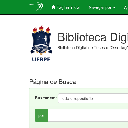
Página inicial
Navegar por
A
Skip
navigation
Biblioteca Dig
Biblioteca Digital de Teses e Dissertaç
Página de Busca
Buscar em:
por