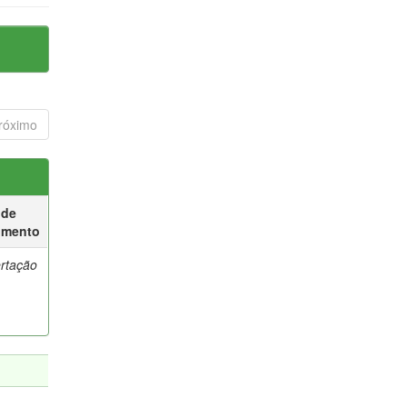
róximo
 de
umento
ertação