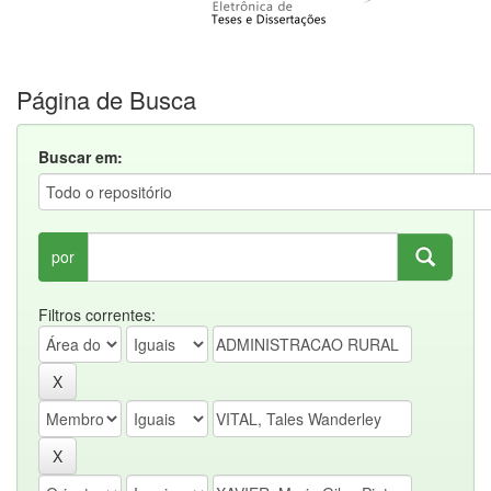
Página de Busca
Buscar em:
por
Filtros correntes: