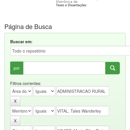
Página de Busca
Buscar em:
por
Filtros correntes: