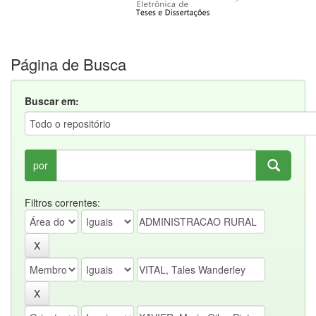
Página de Busca
Buscar em:
por
Filtros correntes: