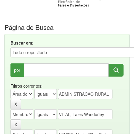
Página de Busca
Buscar em:
por
Filtros correntes: