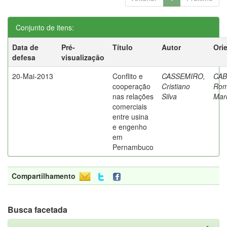
Conjunto de itens:
Data de
Pré-
Título
Autor
Ori
defesa
visualização
20-Mai-2013
Conflito e
CASSEMIRO,
CAB
cooperação
Cristiano
Rom
nas relações
Silva
Mar
comerciais
entre usina
e engenho
em
Pernambuco
Compartilhamento
Busca facetada