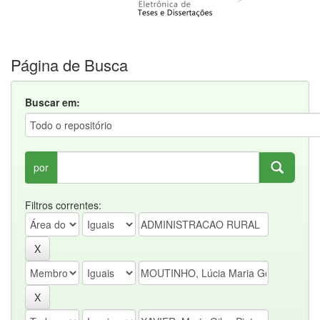
Página de Busca
Buscar em:
por
Filtros correntes: